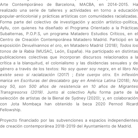
Arte Contemporáneo de Barcelona, MACBA, en 2014-2015. Ha
realizado una serie de talleres y actividades en torno a educación
popular-anticolonial y prácticas artísticas con comunidades racializadas.
Forma parte del colectivo de investigación y acción artístico-política,
Ayllu, con quienes ha diseñado el Programa Orientado a la Prácticas
Subalternas, P.O.P.S, un programa Matadero Estudios Críticos, en el
Centro de Creación Contemporánea Matadero Madrid. Participó en la
exposición
Devuélvannos el oro
, en Matadero Madrid (2018);
Todos lo
tonos de la Rabia
(MUSAC, León, España). Ha participado en distinta
publicaciones colectivas que incorporan discursos relacionados a la
crítica a la blanquitud, el colonialismo y las disidencias sexuales y de
género a través de los textos:
No soy queer soy negrx
, en el libro
N
existe sexo si racialización
(2017) ;
Este cuerpx otrx.
En
inflexió
marica en Escrituras del descalabro gay en América Latina
(2018);
N
soy 50, son 500 años de resistencia en 10 años de Migrantes
Transgresorxs (2019)
. Junto al colectivo Ayllu forma parte de l
selección de artistas de la Bienal de Sydney (2020); y, en colaboración
con Jota Mombaça han obtenido la beca 2020 Pernod Ricard
Fellowship.
Proyecto financiado por las subvenciones a espacios independientes
de creación contemporánea 2018-2019 del Ayuntamiento de Madrid.