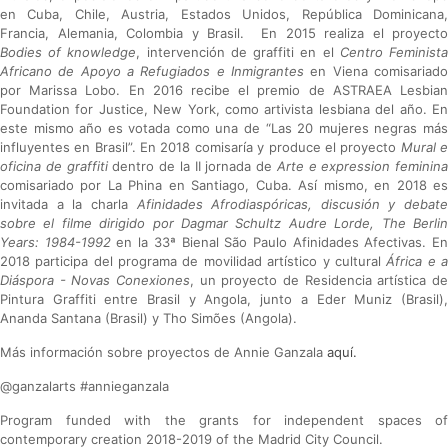
en Cuba, Chile, Austria, Estados Unidos, República Dominicana,
Francia, Alemania, Colombia y Brasil. En 2015 realiza el proyecto
Bodies of knowledge
, intervención de graffiti en el
Centro Feminist
Africano de Apoyo a Refugiados e Inmigrantes
en Viena comisariado
por Marissa Lobo. En 2016 recibe el premio de ASTRAEA Lesbian
Foundation for Justice, New York, como artivista lesbiana del año. En
este mismo año es votada como una de “Las 20 mujeres negras más
influyentes en Brasil”. En 2018 comisaría y produce el proyecto
Mural 
oficina de graffiti
dentro de la II jornada de
Arte e expression feminina
comisariado por La Phina en Santiago, Cuba. Así mismo, en 2018 es
invitada a la charla
Afinidades Afrodiaspóricas, discusión y debate
sobre el filme dirigido por Dagmar Schultz Audre Lorde, The Berlin
Years: 1984-1992
en la 33ª Bienal São Paulo Afinidades Afectivas. E
2018 participa del programa de movilidad artístico y cultural
África e 
Diáspora - Novas Conexiones
, un proyecto de Residencia artística de
Pintura Graffiti entre Brasil y Angola, junto a Eder Muniz (Brasil),
Ananda Santana (Brasil) y Tho Simões (Angola).
Más información sobre proyectos de Annie Ganzala
aquí.
@ganzalarts #annieganzala
Program funded with the grants for independent spaces of
contemporary creation 2018-2019 of the Madrid City Council.