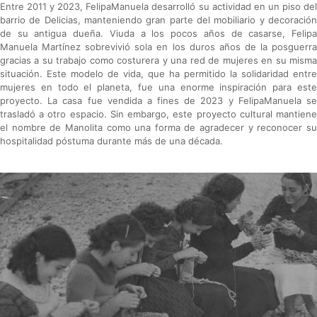
Entre 2011 y 2023, FelipaManuela desarrolló su actividad en un piso del
barrio de Delicias, manteniendo gran parte del mobiliario y decoración
de su antigua dueña. Viuda a los pocos años de casarse, Felipa
Manuela Martínez sobrevivió sola en los duros años de la posguerra
gracias a su trabajo como costurera y una red de mujeres en su misma
situación. Este modelo de vida, que ha permitido la solidaridad entre
mujeres en todo el planeta, fue una enorme inspiración para este
proyecto. La casa fue vendida a fines de 2023 y FelipaManuela se
trasladó a otro espacio. Sin embargo, este proyecto cultural mantiene
el nombre de Manolita como una forma de agradecer y reconocer su
hospitalidad póstuma durante más de una década.